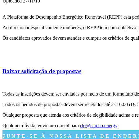
Uploaded 27/11/19
A Plataforma de Desempenho Energético Renovável (REPP) está pedind
Ao direcionar especificamente mulheres, o REPP tem como objetivo pr
Os candidatos aprovados devem atender e cumprir os critérios de quali
Baixar solicitação de propostas
Todas as inscrições devem ser enviadas por meio de um formulário de
Todos os pedidos de propostas devem ser recebidos até as 16:00 (UCT)
Qualquer proposta que atenda aos critérios de elegibilidade acima e r
Qualquer dúvida, envie um e-mail para
rfp@camco.energy
.
JUNTE-SE À NOSSA LISTA DE ENDE