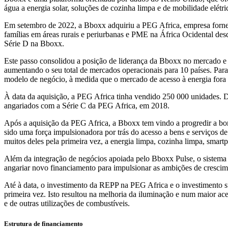
água a energia solar, soluções de cozinha limpa e de mobilidade elétr
Em setembro de 2022, a Bboxx adquiriu a PEG Africa, empresa fornece
famílias em áreas rurais e periurbanas e PME na África Ocidental d
Série D na Bboxx.
Este passo consolidou a posição de liderança da Bboxx no mercado e
aumentando o seu total de mercados operacionais para 10 países. Par
modelo de negócio, à medida que o mercado de acesso à energia fora 
À data da aquisição, a PEG Africa tinha vendido 250 000 unidades. D
angariados com a Série C da PEG Africa, em 2018.
Após a aquisição da PEG Africa, a Bboxx tem vindo a progredir a bom 
sido uma força impulsionadora por trás do acesso a bens e serviços d
muitos deles pela primeira vez, a energia limpa, cozinha limpa, smartp
Além da integração de negócios apoiada pelo Bboxx Pulse, o sistema o
angariar novo financiamento para impulsionar as ambições de crescim
Até à data, o investimento da REPP na PEG Africa e o investimento s
primeira vez. Isto resultou na melhoria da iluminação e num maior ac
e de outras utilizações de combustíveis.
Estrutura de financiamento