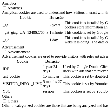
Analytics
Analytics
Analytical cookies are used to understand how visitors interact with th
Cookie
Duração
This cookie is installed by G
_ga
2 years
cookies store information a
_gat_gtag_UA_124862765_3
1 minute
This cookie is set by Google 
This cookie is installed by G
_gid
1 day
website is doing. The data c
Advertisement
Advertisement
Advertisement cookies are used to provide visitors with relevant ads 
Cookie
Duração
1 year 24
Used by Google DoubleClick an
IDE
days
users with ads that are relevan
test_cookie
15 minutes
This cookie is set by doublecl
5 months 27
VISITOR_INFO1_LIVE
This cookie is set by Youtub
days
YSC
session
This cookies is set by Youtub
Others
Others
Other uncategorized cookies are those that are being analyzed and have