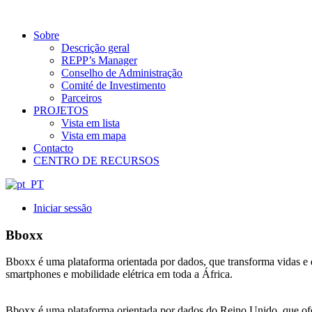
Sobre
Descrição geral
REPP’s Manager
Conselho de Administração
Comité de Investimento
Parceiros
PROJETOS
Vista em lista
Vista em mapa
Contacto
CENTRO DE RECURSOS
Iniciar sessão
Bboxx
Bboxx é uma plataforma orientada por dados, que transforma vidas e d
smartphones e mobilidade elétrica em toda a África.
Bboxx é uma plataforma orientada por dados do Reino Unido, que ofer