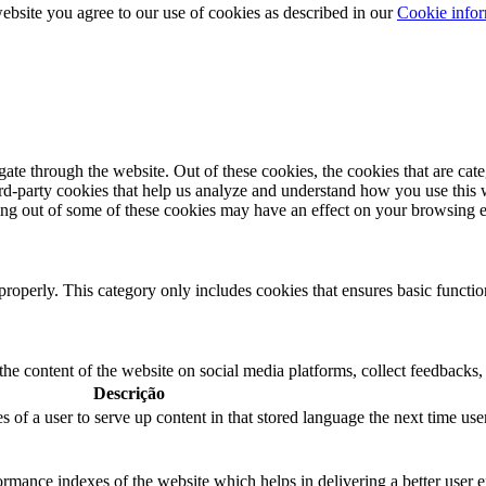
bsite you agree to our use of cookies as described in our
Cookie infor
te through the website. Out of these cookies, the cookies that are cate
hird-party cookies that help us analyze and understand how you use this
ting out of some of these cookies may have an effect on your browsing 
properly. This category only includes cookies that ensures basic functio
the content of the website on social media platforms, collect feedbacks, 
Descrição
s of a user to serve up content in that stored language the next time user
mance indexes of the website which helps in delivering a better user ex