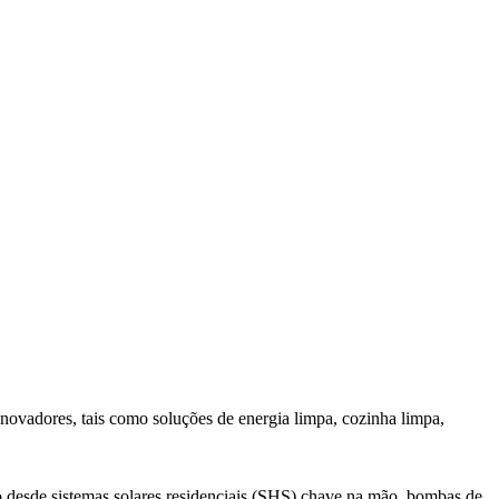
novadores, tais como soluções de energia limpa, cozinha limpa,
o desde sistemas solares residenciais (SHS) chave na mão, bombas de