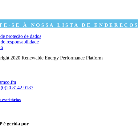
TE-SE À NOSSA LISTA DE ENDEREÇO
a de proteção de dados
 de responsabilidade
io
ight 2020 Renewable Energy Performance Platform
o
amco.fm
 (0)20 8142 9187
s escritórios
 é gerida por