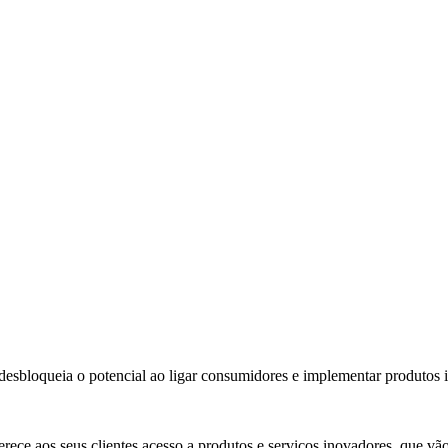
esbloqueia o potencial ao ligar consumidores e implementar produtos i
ece aos seus clientes acesso a produtos e serviços inovadores, que vã