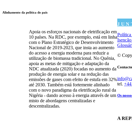
Alinhamento da política do país
JUN
Apoia os esforços nacionais de eletrificação em
Polític
10 países. Na RDC, por exemplo, está em linha
Isenção
com o Plano Estratégico de Desenvolvimento
Glossár
Nacional de 2019-2023, que insta ao aumento
do acesso a energia moderna para reduzir a
© Copyr
utilização de biomassa tradicional. No Quénia,
apoia as metas de mitigação e adaptação da
Contact
NDC atualizada (2020) focadas no aumento da
produção de energia solar e na redução das
info@c
emissões de gases com efeito de estufa em 32%
tel.
+44
até 2030. Também está fortemente alinhado
com o novo paradigma da eletrificação rural da
Nigéria - dando acesso à energia através de um
Os nosso
misto de abordagens centralizadas e
descentralizadas.
A REPP