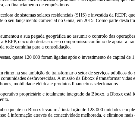
ica, ao financiamento de empréstimos.
dora de sistemas solares residenciais (SHS) e investida da REPP, que 
esde o seu lançamento comercial no Gana, em 2015. Como parte desta t
 aumentou a sua pegada geográfica ao assumir o controlo das operaçõe
a a REPP, o acordo destaca o seu compromisso contínuo de apoiar a tra
da rede caminha para a consolidação.
estas, quase 120 000 foram ligadas após o investimento de capital de 
ritmo na sua ambição de transformar o setor de serviços públicos do c
e comunidades desfavorecidas. A missão da Bboxx é transformar vidas e
hones, mobilidade elétrica e produtos financeiros selecionados.
perativo proprietário e totalmente integrado da Bboxx, a Bboxx está fo
ento.
ubsequente na Bboxx levaram à instalação de 128 000 unidades em plena
esso à informação através da conectividade melhorada, e eliminou mais 