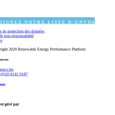
OIGNEZ NOTRE LISTE D’ENVOI
ue de protection des données
de non-responsabilité
re
ight 2020 Renewable Energy Performance Platform
tacter
amco.fm
 (0)20 8142 9187
eaux
st géré par