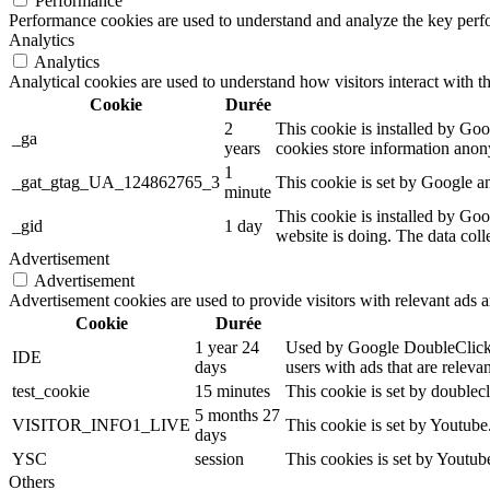
Performance
Performance cookies are used to understand and analyze the key perfor
Analytics
Analytics
Analytical cookies are used to understand how visitors interact with th
Cookie
Durée
2
This cookie is installed by Goog
_ga
years
cookies store information anon
1
_gat_gtag_UA_124862765_3
This cookie is set by Google an
minute
This cookie is installed by Goo
_gid
1 day
website is doing. The data col
Advertisement
Advertisement
Advertisement cookies are used to provide visitors with relevant ads 
Cookie
Durée
1 year 24
Used by Google DoubleClick an
IDE
days
users with ads that are relevan
test_cookie
15 minutes
This cookie is set by doublecl
5 months 27
VISITOR_INFO1_LIVE
This cookie is set by Youtub
days
YSC
session
This cookies is set by Youtub
Others