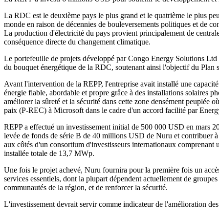
La RDC est le deuxième pays le plus grand et le quatrième le plus peup
monde en raison de décennies de bouleversements politiques et de con
La production d'électricité du pays provient principalement de central
conséquence directe du changement climatique.
Le portefeuille de projets développé par Congo Energy Solutions Ltd (so
du bouquet énergétique de la RDC, soutenant ainsi l'objectif du Pla
Avant l'intervention de la REPP, l'entreprise avait installé une capaci
énergie fiable, abordable et propre grâce à des installations solaire
améliorer la sûreté et la sécurité dans cette zone densément peuplée où 
paix (P-REC) à Microsoft dans le cadre d'un accord facilité par Ener
REPP a effectué un investissement initial de 500 000 USD en mars 202
levée de fonds de série B de 40 millions USD de Nuru et contribuer à l
aux côtés d'un consortium d'investisseurs internationaux comprenant u
installée totale de 13,7 MWp.
Une fois le projet achevé, Nuru fournira pour la première fois un accè
services essentiels, dont la plupart dépendent actuellement de groupes 
communautés de la région, et de renforcer la sécurité.
L'investissement devrait servir comme indicateur de l'amélioration des c