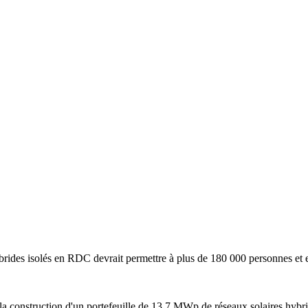
ides isolés en RDC devrait permettre à plus de 180 000 personnes et entr
la construction d'un portefeuille de 13,7 MWp de réseaux solaires hy