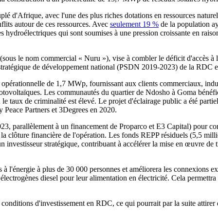
lé d'Afrique, avec l'une des plus riches dotations en ressources naturel
flits autour de ces ressources. Avec
seulement 19 %
de la population aya
es hydroélectriques qui sont soumises à une pression croissante en raison
us le nom commercial « Nuru »), vise à combler le déficit d'accès à l'én
n stratégique de développement national (PSDN 2019-2023) de la RDC e
té opérationnelle de 1,7 MWp, fournissant aux clients commerciaux, indus
s photovoltaïques. Les communautés du quartier de Ndosho à Goma bénéfici
le taux de criminalité est élevé. Le projet d'éclairage public a été parti
gy Peace Partners et 3Degrees en 2020.
3, parallèlement à un financement de Proparco et E3 Capital) pour comb
a clôture financière de l'opération. Les fonds REPP résiduels (5,5 milli
n investisseur stratégique, contribuant à accélérer la mise en œuvre de
s à l'énergie à plus de 30 000 personnes et améliorera les connexions ex
électrogènes diesel pour leur alimentation en électricité. Cela permettra 
onditions d'investissement en RDC, ce qui pourrait par la suite attirer d'