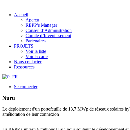
Accueil
Aperçu
REPP’s Manager
Conseil d’Administration
Comité d’Inventissement
Partenaires
PROJETS
Voir la liste
Voir la carte
Nous contacter
Ressources
Se connecter
Nuru
Le déploiement d'un portefeuille de 13,7 MWp de réseaux solaires hybr
amélioration de leur connexion
La REPP a investi 6 millions USD pour soutenir le développement et 