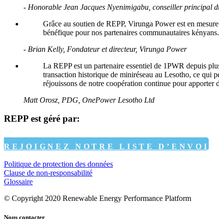
- Honorable Jean Jacques Nyenimigabu, conseiller principal d
Grâce au soutien de REPP, Virunga Power est en mesure d’
bénéfique pour nos partenaires communautaires kényans.
- Brian Kelly, Fondateur et directeur, Virunga Power
La REPP est un partenaire essentiel de 1PWR depuis plus
transaction historique de miniréseau au Lesotho, ce qui p
réjouissons de notre coopération continue pour apporter 
Matt Orosz, PDG, OnePower Lesotho Ltd
REPP est géré par:
REJOIGNEZ NOTRE LISTE D’ENVOI
Politique de protection des données
Clause de non-responsabilité
Glossaire
© Copyright 2020 Renewable Energy Performance Platform
Nous contacter